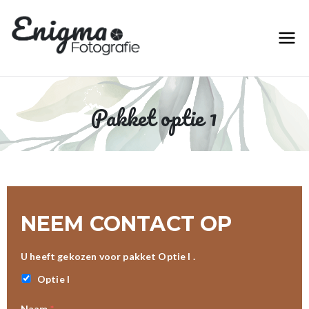
Enigma Fototgrafie |
Betaalbare Event en
Trouwreportages voor elk stel
Betaalbare Event en
Trouwreportages voor
elk stel
Pakket optie 1
NEEM CONTACT OP
U heeft gekozen voor pakket Optie I .
Optie I
Naam
*