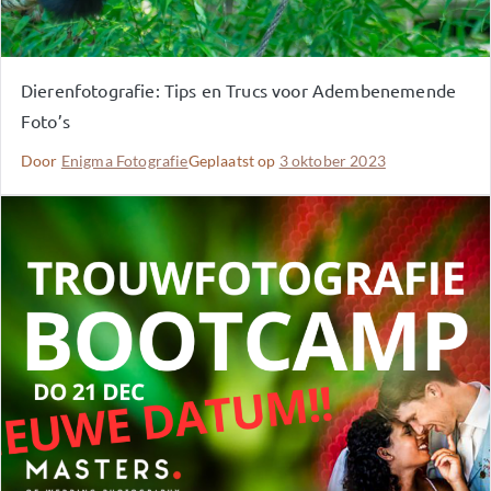
Dierenfotografie: Tips en Trucs voor Adembenemende
Foto’s
Door
Enigma Fotografie
Geplaatst op
3 oktober 2023