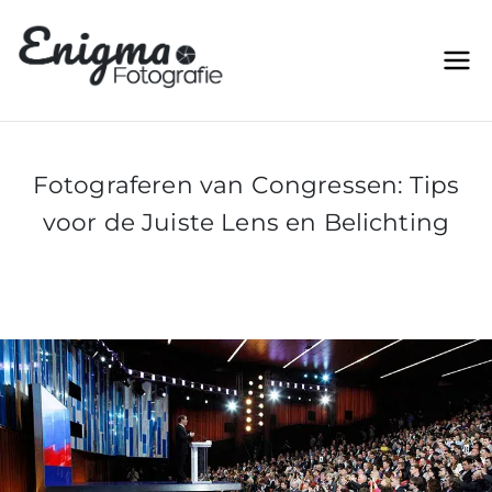
Ga
naar
Enigma Fototgrafie |
Betaalbare Event en
de
Trouwreportages voor elk stel
Betaalbare Event en
inhoud
Trouwreportages voor
elk stel
Fotograferen van Congressen: Tips
voor de Juiste Lens en Belichting