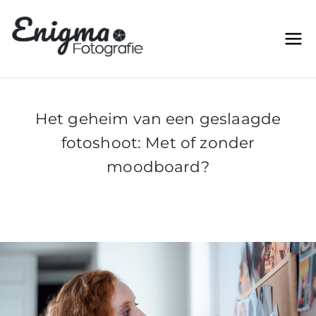
Ga
naar
Enigma Fototgrafie |
Betaalbare Event en
de
Trouwreportages voor elk stel
Betaalbare Event en
inhoud
Trouwreportages voor
elk stel
Het geheim van een geslaagde
fotoshoot: Met of zonder
moodboard?