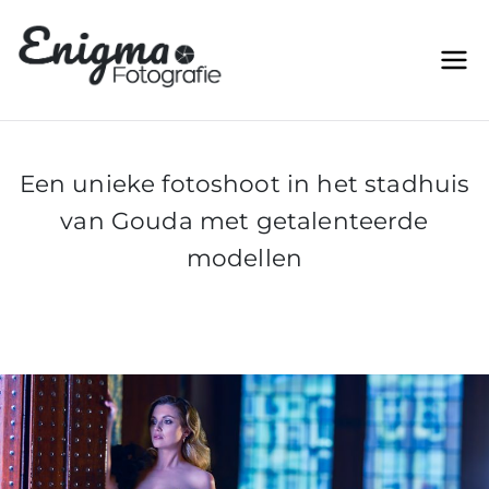
Ga
naar
Enigma Fototgrafie |
Betaalbare Event en
de
Trouwreportages voor elk stel
Betaalbare Event en
inhoud
Trouwreportages voor
elk stel
Een unieke fotoshoot in het stadhuis
van Gouda met getalenteerde
modellen