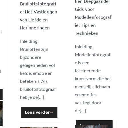
Een Diepgaande
Bruiloftsfotografi
Gids voor
e: Het Vastleggen
Modellenfotograf
van Liefde en
ie: Tips en
Herinneringen
r
Technieken
Inleiding
Inleiding
Bruiloften zijn
Modellenfotografi
bijzondere
e is een
e
gelegenheden vol
fascinerende
d
liefde, emotie en
kunstvorm die het
betekenis. Als
menselijk lichaam
bruiloftsfotograaf
en emoties
heb je de[…]
vastlegt door
de[…]
Lees verder
Lees verder