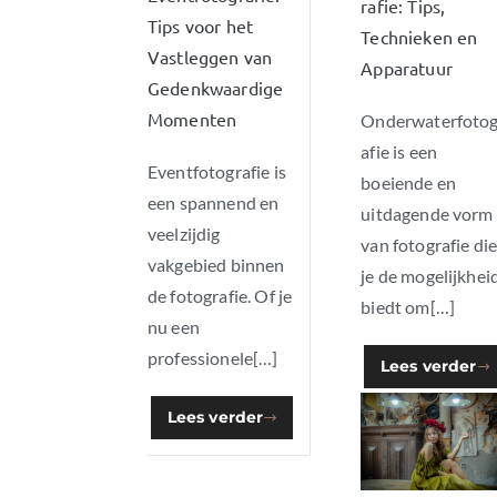
rafie: Tips,
Tips voor het
Technieken en
Vastleggen van
Apparatuur
Gedenkwaardige
Momenten
Onderwaterfotog
afie is een
Eventfotografie is
boeiende en
een spannend en
uitdagende vorm
veelzijdig
van fotografie di
vakgebied binnen
je de mogelijkhei
de fotografie. Of je
biedt om[…]
nu een
professionele[…]
Lees verder
Lees verder