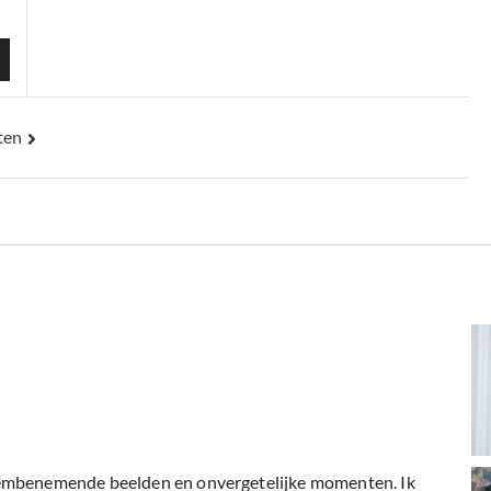
ten
ie
dembenemende beelden en onvergetelijke momenten. Ik