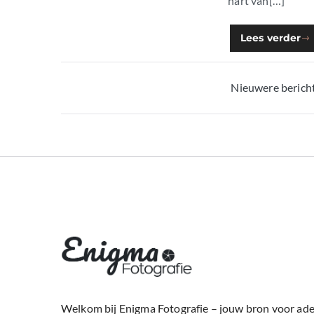
hart van[…]
Lees verder
Nieuwere berich
Berichtennavigat
Welkom bij Enigma Fotografie – jouw bron voor a