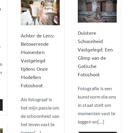
n
Duistere
Achter de Lens:
Schoonheid
Betoverende
r
Vastgelegd: Een
Momenten
Glimp van de
Vastgelegd
an
Gotische
tijdens Onze
en
Fotoshoot
Modellen
Fotoshoot
Fotografie is een
kunstvorm die ons
Als fotograaf is
in staat stelt om
het mijn passie om
momenten vast te
de schoonheid van
leggen en[…]
het leven vast te
leggen[…]